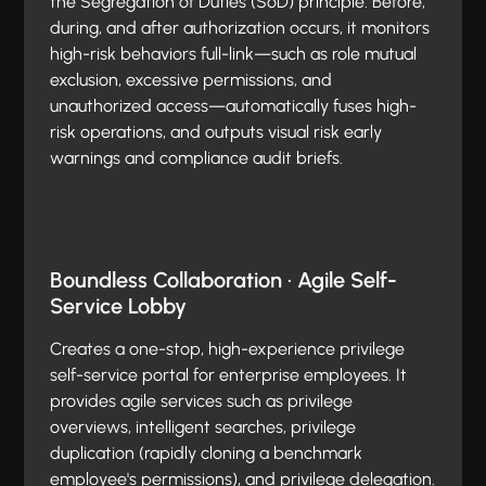
the Segregation of Duties (SoD) principle. Before,
during, and after authorization occurs, it monitors
high-risk behaviors full-link—such as role mutual
exclusion, excessive permissions, and
unauthorized access—automatically fuses high-
risk operations, and outputs visual risk early
warnings and compliance audit briefs.
Boundless Collaboration · Agile Self-
Service Lobby
Creates a one-stop, high-experience privilege
self-service portal for enterprise employees. It
provides agile services such as privilege
overviews, intelligent searches, privilege
duplication (rapidly cloning a benchmark
employee's permissions), and privilege delegation.